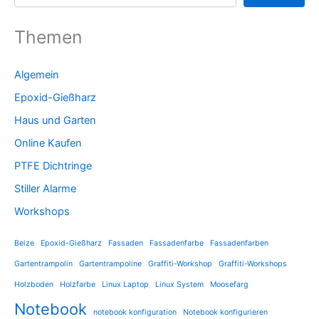
Themen
Algemein
Epoxid-Gießharz
Haus und Garten
Online Kaufen
PTFE Dichtringe
Stiller Alarme
Workshops
Beize
Epoxid-Gießharz
Fassaden
Fassadenfarbe
Fassadenfarben
Gartentrampolin
Gartentrampoline
Graffiti-Workshop
Graffiti-Workshops
Holzboden
Holzfarbe
Linux Laptop
Linux System
Moosefarg
Notebook
notebook konfiguration
Notebook konfigurieren