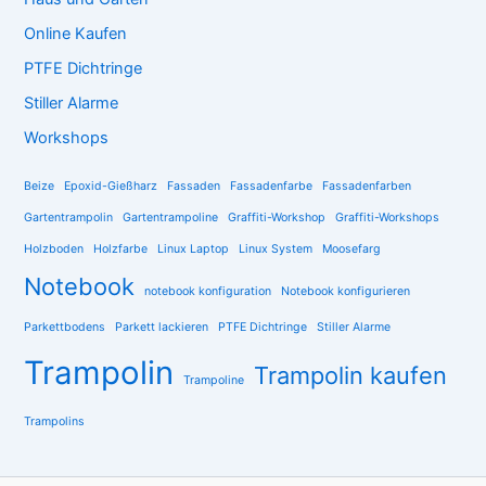
Online Kaufen
PTFE Dichtringe
Stiller Alarme
Workshops
Beize
Epoxid-Gießharz
Fassaden
Fassadenfarbe
Fassadenfarben
Gartentrampolin
Gartentrampoline
Graffiti-Workshop
Graffiti-Workshops
Holzboden
Holzfarbe
Linux Laptop
Linux System
Moosefarg
Notebook
notebook konfiguration
Notebook konfigurieren
Parkettbodens
Parkett lackieren
PTFE Dichtringe
Stiller Alarme
Trampolin
Trampolin kaufen
Trampoline
Trampolins