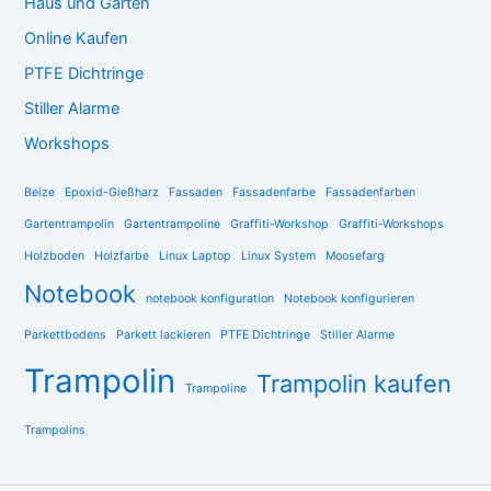
Haus und Garten
Online Kaufen
PTFE Dichtringe
Stiller Alarme
Workshops
Beize
Epoxid-Gießharz
Fassaden
Fassadenfarbe
Fassadenfarben
Gartentrampolin
Gartentrampoline
Graffiti-Workshop
Graffiti-Workshops
Holzboden
Holzfarbe
Linux Laptop
Linux System
Moosefarg
Notebook
notebook konfiguration
Notebook konfigurieren
Parkettbodens
Parkett lackieren
PTFE Dichtringe
Stiller Alarme
Trampolin
Trampolin kaufen
Trampoline
Trampolins