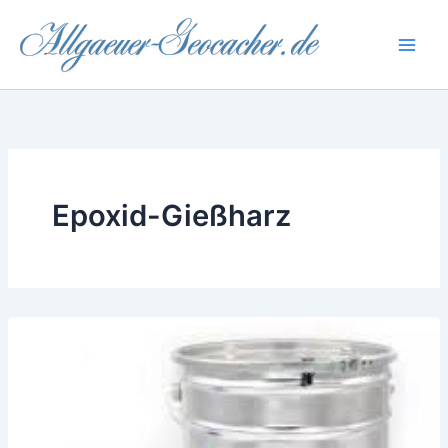
Skip
to
content
Epoxid-Gießharz